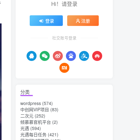
s
Hi！请登录
登录
注册
社交账号登录
分类
wordpress
(574)
中创网VIP项目
(83)
二次元
(252)
倾慕慕官机平台
(2)
光遇
(594)
光遇每日任务
(421)