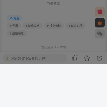
THE END
光遇
# 光遇
# 游戏攻略
# 社交冒险
# 玩家心得
# 皮肤获取
喜欢就支持一下吧
0
欢迎您留下宝贵的见解！
点赞
0
分享
收藏
一棵会开花的树
关注
3
3217
1
2
13.8W+
这家伙很懒，什么都没有写...