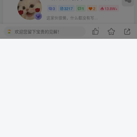
3
3217
1
2
13.8W+
这家伙很懒，什么都没有写...
1
欢迎您留下宝贵的见解！
10分钟一篇爆文，百分百 AI率=0，用deepseek轻松玩转公众号爆文项目
2023-2025淘宝店群运营，涵盖C店/天猫店群两大赛道，帮你掌握全周期运营打法
上一篇
下一篇
光遇感人小故事：真实亲情
光遇感人小故事：真实温暖
的温暖瞬间
的瞬间
相关推荐