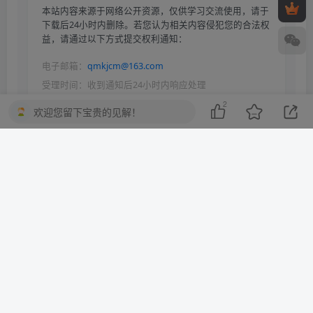
本站内容来源于网络公开资源，仅供学习交流使用，请于
下载后24小时内删除。若您认为相关内容侵犯您的合法权
益，请通过以下方式提交权利通知：
电子邮箱：
qmkjcm@163.com
受理时间：收到通知后24小时内响应处理
2
欢迎您留下宝贵的见解！
依据《中华人民共和国著作权法》《信息网络传播权保护条例》等
法律法规，本平台保留对侵权行为采取法律追责的权利。
THE END
wordpress
# Wordpress
# 响应式设计
# 网站导航
# CSS样式
# 自定义菜单
喜欢就支持一下吧