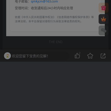
电子邮箱：
qmkjcm@163.com
受理时间：收到通知后24小时内响应处理
依据《中华人民共和国著作权法》《信息网络传播权保护条例》等
法律法规，本平台保留对侵权行为采取法律追责的权利。
THE END
2
欢迎您留下宝贵的见解！
wordpress
# SEO优化
# WordPress主题
# 响应式设计
# 网站定制
# 多功能主题
喜欢就支持一下吧
点赞
2
分享
收藏