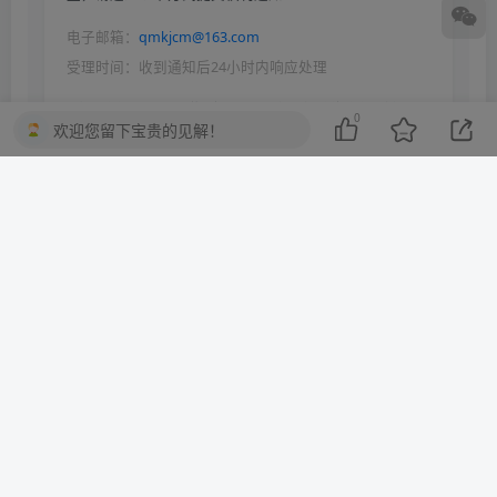
电子邮箱：
qmkjcm@163.com
受理时间：收到通知后24小时内响应处理
依据《中华人民共和国著作权法》《信息网络传播权保护条例》等
0
欢迎您留下宝贵的见解！
法律法规，本平台保留对侵权行为采取法律追责的权利。
THE END
wordpress
# SEO优化
# WordPress主题
# 网站设计
# 智能穿戴
# 科技网站
喜欢就支持一下吧