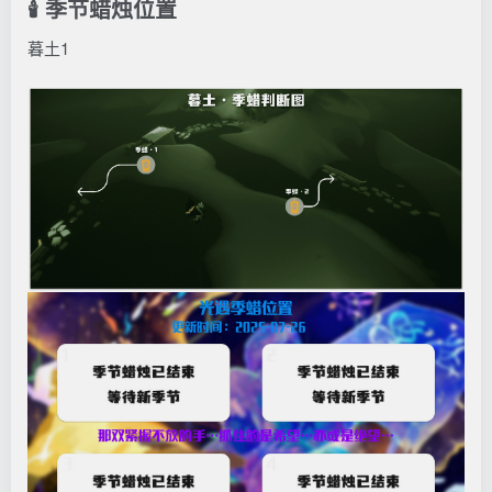
🕯️ 季节蜡烛位置
暮土1