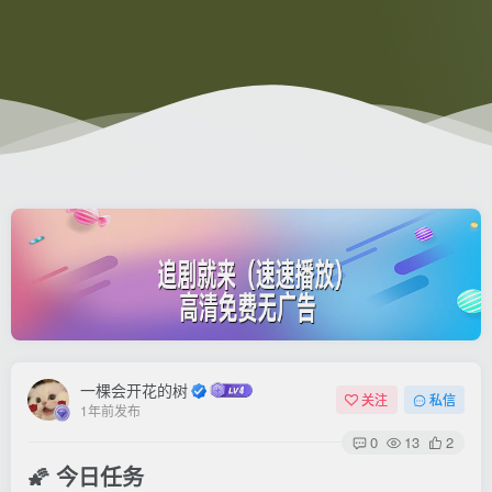
一棵会开花的树
关注
私信
1年前发布
0
13
2
🌠 今日任务