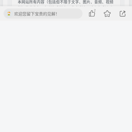
本网站所有内容（包括但不限于文字、图片、音频、视频
等）的著作权及相关权利均归原作者所有。未经权利人书
2
欢迎您留下宝贵的见解！
面授权，任何单位或个人不得以任何形式转载、复制、传
播、展示或用于商业用途。
本站内容来源于网络公开资源，仅供学习交流使用，请于
下载后24小时内删除。若您认为相关内容侵犯您的合法权
益，请通过以下方式提交权利通知：
电子邮箱：
qmkjcm@163.com
受理时间：收到通知后24小时内响应处理
依据《中华人民共和国著作权法》《信息网络传播权保护条例》等
法律法规，本平台保留对侵权行为采取法律追责的权利。
THE END
光遇每日任务