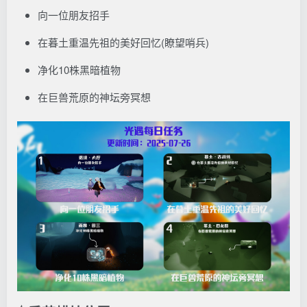
向一位朋友招手
在暮土重温先祖的美好回忆(瞭望哨兵)
净化10株黑暗植物
在巨兽荒原的神坛旁冥想