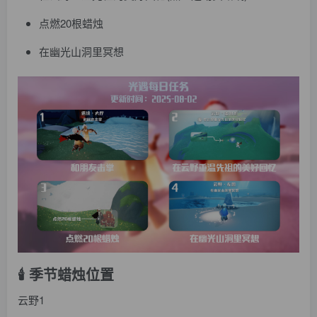
点燃20根蜡烛
在幽光山洞里冥想
🕯️ 季节蜡烛位置
云野1