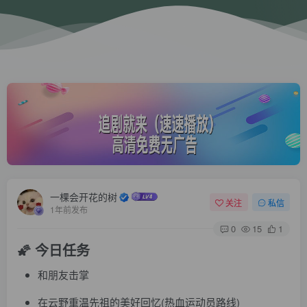
一棵会开花的树
关注
私信
1年前发布
0
15
1
🌠 今日任务
和朋友击掌
在云野重温先祖的美好回忆(热血运动员路线)