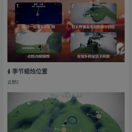
🕯️ 季节蜡烛位置
云野2