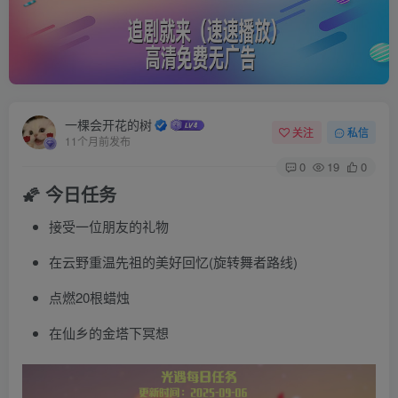
一棵会开花的树
关注
私信
11个月前发布
0
19
0
🌠 今日任务
接受一位朋友的礼物
在云野重温先祖的美好回忆(旋转舞者路线)
点燃20根蜡烛
在仙乡的金塔下冥想