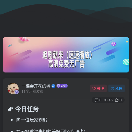
一棵会开花的树
关注
私信
11个月前发布
0
15
0
🌠 今日任务
向一位玩家鞠躬
在云野重温先祖的美好回忆(鸟语者)