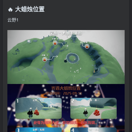
🔥 大蜡烛位置
云野1