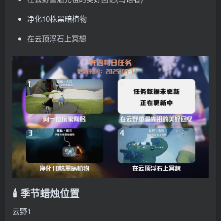
净化10株黑暗植物
在云顶浮石上冥想
🕯️ 季节蜡烛位置
云野1