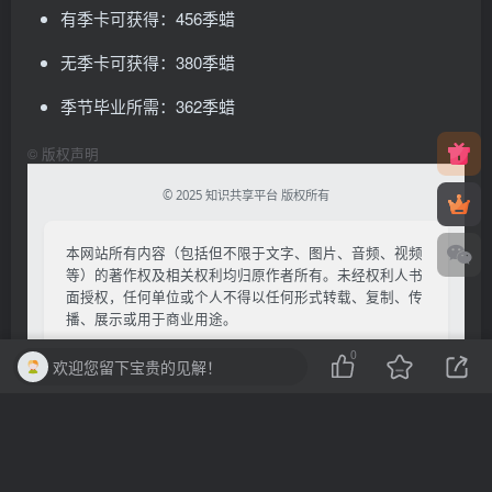
有季卡可获得：456季蜡
无季卡可获得：380季蜡
季节毕业所需：362季蜡
©
版权声明
© 2025 知识共享平台 版权所有
本网站所有内容（包括但不限于文字、图片、音频、视频
等）的著作权及相关权利均归原作者所有。未经权利人书
面授权，任何单位或个人不得以任何形式转载、复制、传
播、展示或用于商业用途。
本站内容来源于网络公开资源，仅供学习交流使用，请于
0
欢迎您留下宝贵的见解！
下载后24小时内删除。若您认为相关内容侵犯您的合法权
益，请通过以下方式提交权利通知：
电子邮箱：
qmkjcm@163.com
受理时间：收到通知后24小时内响应处理