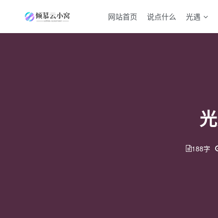
网站首页
说点什么
光遇
光
188字