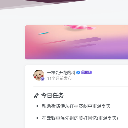
一棵会开花的树
11个月前发布
🌠 今日任务
帮助祈祷侍从在档案阁中重温夏天
在云野重温先祖的美好回忆(重温夏天)