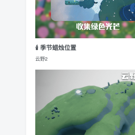
🕯️ 季节蜡烛位置
云野2