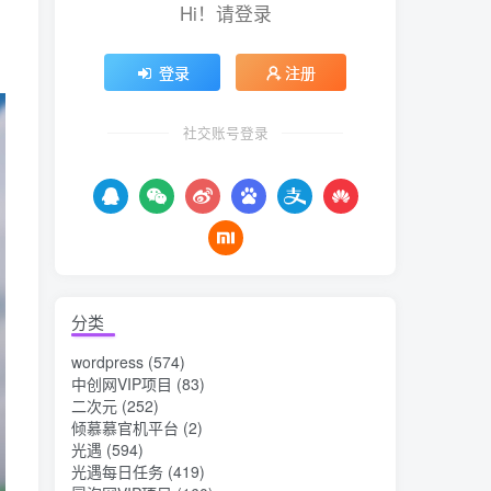
Hi！请登录
登录
注册
社交账号登录
分类
wordpress
(574)
中创网VIP项目
(83)
二次元
(252)
倾慕慕官机平台
(2)
光遇
(594)
光遇每日任务
(419)