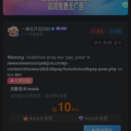
一棵会开花的树
关注
私信
11个月前更新
0
22
0
Warning
: Undefined array key "pay_price" in
/www/wwwroot/qmkjcm.cn/wp-
content/themes/zibll/zibpay/functions/zibpay-post.php
on
line
961
付费资源
月影杀/Kristala
此内容为付费资源，请付费后查看
10
积分
免费
免费
黄金会员
钻石会员
登录购买