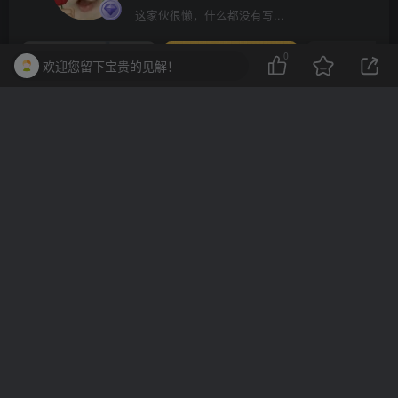
这家伙很懒，什么都没有写...
0
欢迎您留下宝贵的见解！
10分钟一篇爆文，百分百 AI率=0，用deepseek轻松玩转公众号爆文项目
2023-2025淘宝店群运营，涵盖C店/天猫店群两大赛道，帮你掌握全周期运营打法
上一篇
下一篇
迈：千年之子/Mai: Child of
军械工人/Gunsmith
Ages
相关推荐