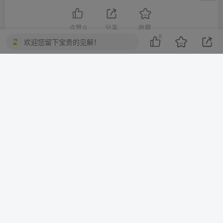
点赞
0
分享
收藏
0
欢迎您留下宝贵的见解！
一棵会开花的树
关注
3
3215
1
2
13.7W+
这家伙很懒，什么都没有写...
10分钟一篇爆文，百分百 AI率=0，用deepseek轻松玩转公众号爆文项目
2023-2025淘宝店群运营，涵盖C店/天猫店群两大赛道，帮你掌握全周期运营打法
上一篇
下一篇
军械工人/Gunsmith
恐鬼症/Phasmophobia/支持