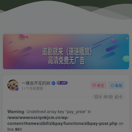
一棵会开花的树
关注
私信
11个月前更新
0
23
0
Warning
: Undefined array key "pay_price" in
/www/wwwroot/qmkjcm.cn/wp-
content/themes/zibll/zibpay/functions/zibpay-post.php
on
line
961