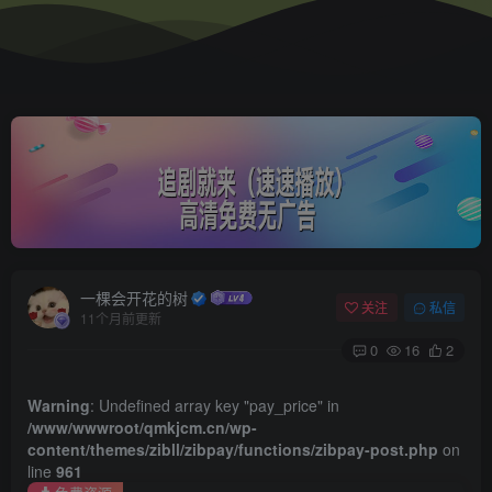
一棵会开花的树
关注
私信
11个月前更新
0
16
2
Warning
: Undefined array key "pay_price" in
/www/wwwroot/qmkjcm.cn/wp-
content/themes/zibll/zibpay/functions/zibpay-post.php
on
line
961