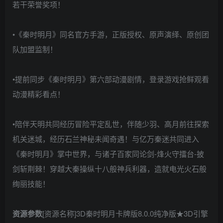
若干荣誉奖项！
•《秦时明月》同名官方手游，正版授权、原声演绎、原创团
队加盟监制！
•提前同步《秦时明月》第六部动漫剧情，登录游戏抢鲜观看
动漫精彩看点！
•陪伴天明共同经历冒险平定乱世，伴随少羽、高月前往探索
机关迷城，经历石兰神秘未闻奇遇！与亿万秦迷共同进入
《秦时明月》掌中世界，与诸子百家同论剑-烽火守擂台-披
剑斩荆棘！穿越大秦操纵十八般神兵利器，造就电光火石般
绚丽技能！
资源参数
[资源名称]3D秦时明月卡牌版8.0.0纯净版★3D引擎