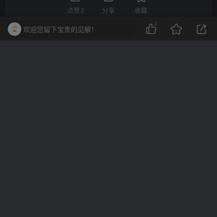
点赞
2
分享
收藏
2
欢迎您留下宝贵的见解！
一棵会开花的树
关注
3
3216
1
2
13.7W+
这家伙很懒，什么都没有写...
10分钟一篇爆文，百分百 AI率=0，用deepseek轻松玩转公众号爆文项目
2023-2025淘宝店群运营，涵盖C店/天猫店群两大赛道，帮你掌握全周期运营打法
上一篇
下一篇
无更多文章
Apktool M反编译工具
v2.4.0-250916莫奈版