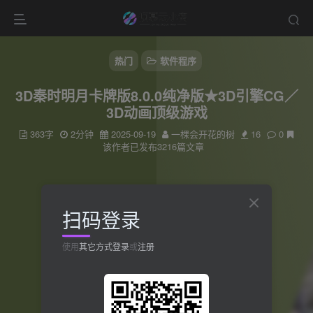
热门
软件程序
3D秦时明月卡牌版8.0.0纯净版★3D引擎CG／
3D动画顶级游戏
363字
2分钟
2025-09-19
一棵会开花的树
16
0
该作者已发布3216篇文章
扫码登录
使用
其它方式登录
或
注册