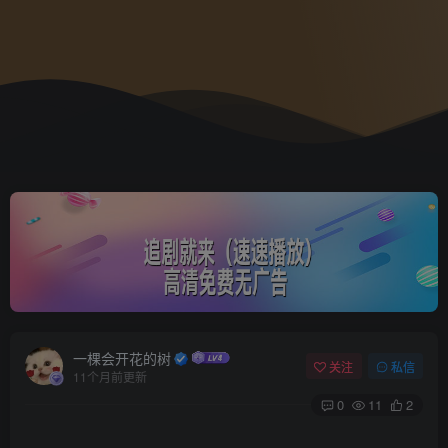
一棵会开花的树
关注
私信
11个月前更新
0
11
2