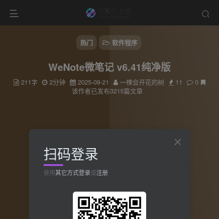
热门
软件程序
WeNote微笔记 v6.41纯净版
211字
2分钟
2025-09-21
一棵会开花的树
11
0
该作者已发布3215篇文章
扫码登录
使用
其它方式登录
或
注册