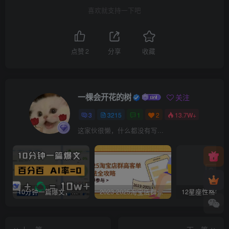
喜欢就支持一下吧
点赞
2
分享
收藏
一棵会开花的树
关注
3
3215
1
2
13.7W+
这家伙很懒，什么都没有写...
10分钟一篇爆文，百分百 AI率=0，用deepseek轻松玩转公众号爆文项目
2023-2025淘宝店群运营，涵盖C店/天猫店群两大赛道，帮你掌握全周期运营打法