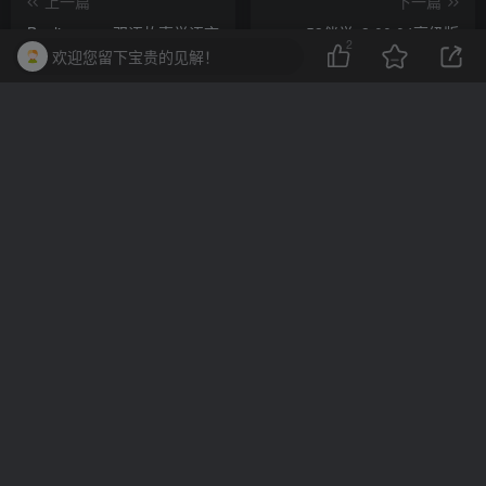
上一篇
下一篇
Beelinguapp双语故事学语言
53伴学v3.00.04高级版
2
v3.240 高级版
欢迎您留下宝贵的见解！
相关推荐
Video Compressor视频压缩器转换器 v4.0.1.0高级版
Knots 3D 3D绳结v10.2.0高
评论
抢沙发
请登录后发表评论