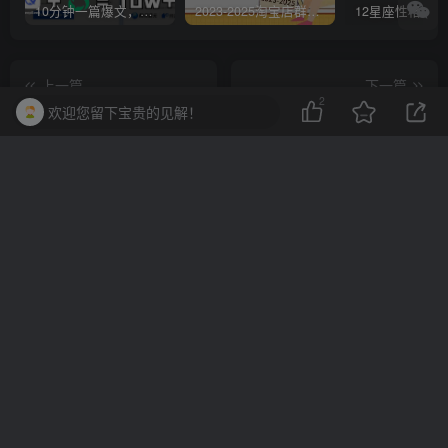
10分钟一篇爆文，百分百 AI率=0，用deepseek轻松玩转公众号爆文项目
2023-2025淘宝店群运营，涵盖C店/天猫店群两大赛道，帮你掌握全周期运营打法
上一篇
下一篇
2
欢迎您留下宝贵的见解！
HiPaint素描绘画 v6.1.2专业
无更多文章
版
相关推荐
Video Compressor视频压缩器转换器 v4.0.1.0高级版
Knots 3D 3D绳结v10.2.0高
评论
抢沙发