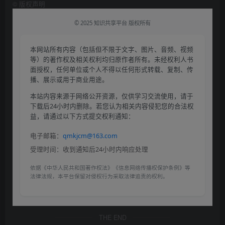
©
版权声明
© 2025 知识共享平台 版权所有
本网站所有内容（包括但不限于文字、图片、音频、视频
等）的著作权及相关权利均归原作者所有。未经权利人书
面授权，任何单位或个人不得以任何形式转载、复制、传
播、展示或用于商业用途。
本站内容来源于网络公开资源，仅供学习交流使用，请于
下载后24小时内删除。若您认为相关内容侵犯您的合法权
益，请通过以下方式提交权利通知：
电子邮箱：
qmkjcm@163.com
受理时间：收到通知后24小时内响应处理
依据《中华人民共和国著作权法》《信息网络传播权保护条例》等
法律法规，本平台保留对侵权行为采取法律追责的权利。
THE END