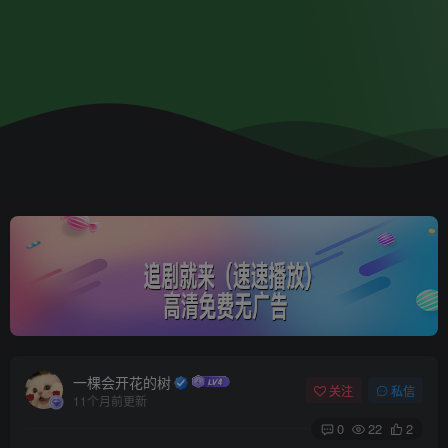
一棵会开花的树
关注
私信
11个月前更新
0
22
2