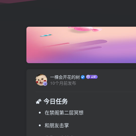
一棵会开花的树
10个月前发布
🌠 今日任务
在禁阁第二层冥想
和朋友击掌