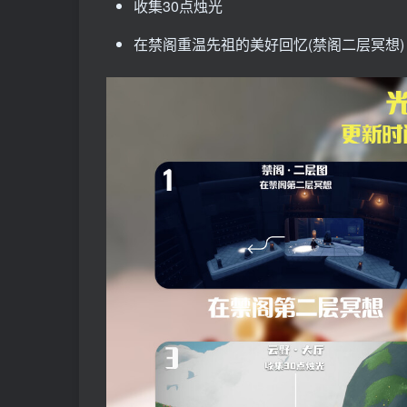
收集30点烛光
在禁阁重温先祖的美好回忆(禁阁二层冥想)