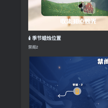
🕯️ 季节蜡烛位置
禁阁2