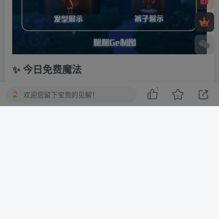
✨ 今日免费魔法
小不点
1
欢迎您留下宝贵的见解！
大只佬