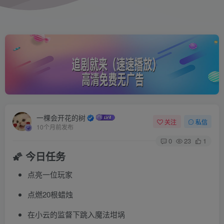
一棵会开花的树
关注
私信
10个月前发布
0
23
1
🌠 今日任务
点亮一位玩家
点燃20根蜡烛
在小云的监督下跳入魔法坩埚