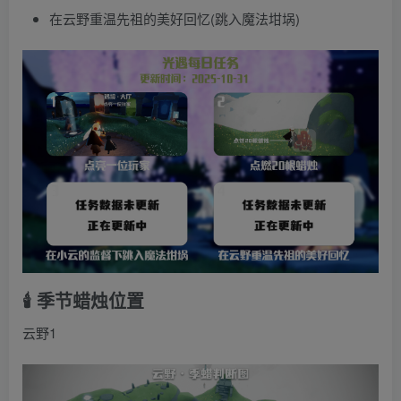
在云野重温先祖的美好回忆(跳入魔法坩埚)
🕯️ 季节蜡烛位置
云野1