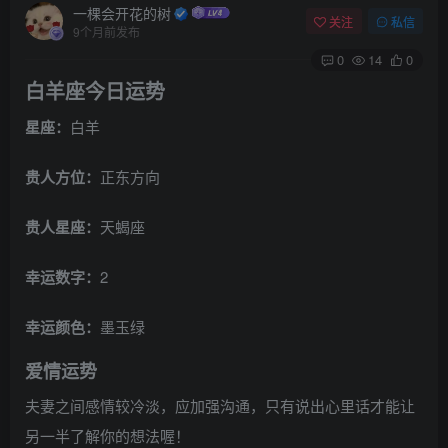
一棵会开花的树
关注
私信
9个月前发布
0
14
0
白羊座今日运势
星座：
白羊
贵人方位：
正东方向
贵人星座：
天蝎座
幸运数字：
2
幸运颜色：
墨玉绿
爱情运势
夫妻之间感情较冷淡，应加强沟通，只有说出心里话才能让
另一半了解你的想法喔！