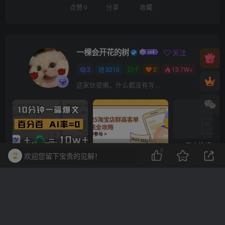
点赞
0
分享
收藏
一棵会开花的树
关注
3
3215
1
2
13.7W+
这家伙很懒，什么都没有写...
10分钟一篇爆文，百分百 AI率=0，用deepseek轻松玩转公众号爆文项目
2023-2025淘宝店群运营，涵盖C店/天猫店群两大赛道，帮你掌握全周期运营打法
0
欢迎您留下宝贵的见解！
上一篇
下一篇
2025-11-20 双鱼座 运势
2025-11-21 金牛座 运势