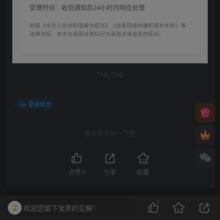
受理时间：收到通知后24小时内响应处理
依据《中华人民共和国著作权法》《信息网络传播权保护条例》等
法律法规，本平台保留对侵权行为采取法律追责的权利。
THE END
星座综合
喜欢就支持一下吧
点赞
2
分享
收藏
2
欢迎您留下宝贵的见解！
一棵会开花的树
关注