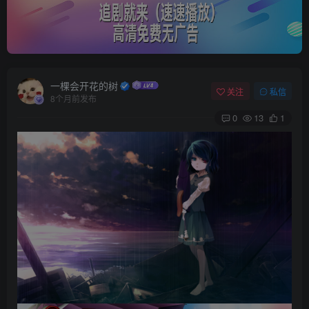
一棵会开花的树
关注
私信
8个月前发布
0
13
1