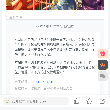
©
版权声明
© 2025 知识共享平台 版权所有
本网站所有内容（包括但不限于文字、图片、音频、视频
等）的著作权及相关权利均归原作者所有。未经权利人书
面授权，任何单位或个人不得以任何形式转载、复制、传
播、展示或用于商业用途。
本站内容来源于网络公开资源，仅供学习交流使用，请于
下载后24小时内删除。若您认为相关内容侵犯您的合法权
益，请通过以下方式提交权利通知：
电子邮箱：
qmkjcm@163.com
受理时间：收到通知后24小时内响应处理
依据《中华人民共和国著作权法》《信息网络传播权保护条例》等
2
欢迎您留下宝贵的见解！
法律法规，本平台保留对侵权行为采取法律追责的权利。