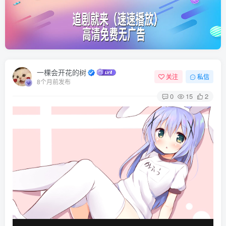
一棵会开花的树
关注
私信
8个月前发布
0
15
2