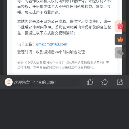
等）的著作权及相关权利均归原作者所有。未经权利人书
面授权，任何单位或个人不得以任何形式转载、复制、传
播、展示或用于商业用途。
本站内容来源于网络公开资源，仅供学习交流使用，请于
下载后24小时内删除。若您认为相关内容侵犯您的合法权
益，请通过以下方式提交权利通知：
电子邮箱：
qmkjcm@163.com
受理时间：收到通知后24小时内响应处理
依据《中华人民共和国著作权法》《信息网络传播权保护条例》等
法律法规，本平台保留对侵权行为采取法律追责的权利。
2
欢迎您留下宝贵的见解！
THE END
二次元
喜欢就支持一下吧