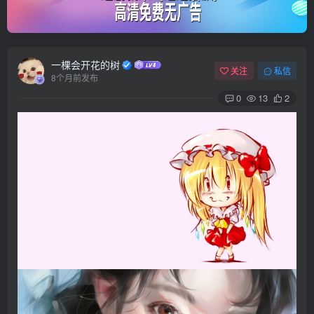
一棵会开花的树
关注
私信
8个月前发布
0
13
2