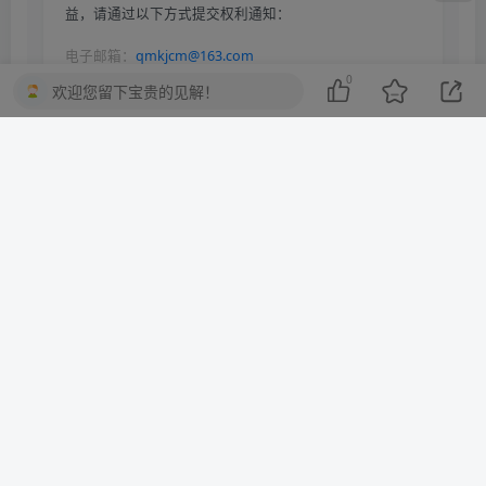
益，请通过以下方式提交权利通知：
电子邮箱：
qmkjcm@163.com
0
受理时间：收到通知后24小时内响应处理
欢迎您留下宝贵的见解！
依据《中华人民共和国著作权法》《信息网络传播权保护条例》等
法律法规，本平台保留对侵权行为采取法律追责的权利。
THE END
光遇每日任务
喜欢就支持一下吧
点赞
0
分享
收藏