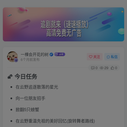
一棵会开花的树
关注
私信
6个月前发布
0
29
0
🌠 今日任务
在云野追逐散落的星光
向一位朋友招手
掀翻5只螃蟹
在云野重温先祖的美好回忆(旋转舞者路线)