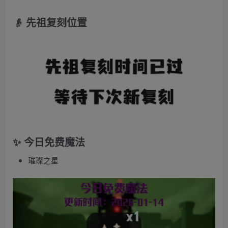
👴 先祖复刻位置
✨ 今日免费魔法
璀璨之星