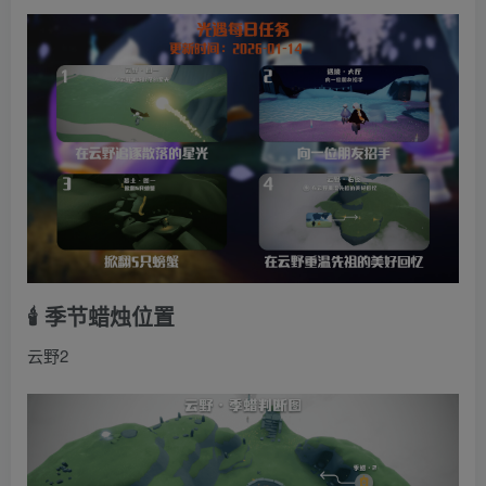
🕯️ 季节蜡烛位置
云野2