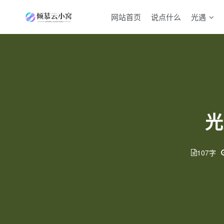
网站首页
说点什么
光遇
光
107字