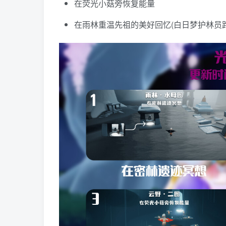
在荧光小菇旁恢复能量
在雨林重温先祖的美好回忆(白日梦护林员路