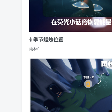
🕯️ 季节蜡烛位置
雨林2