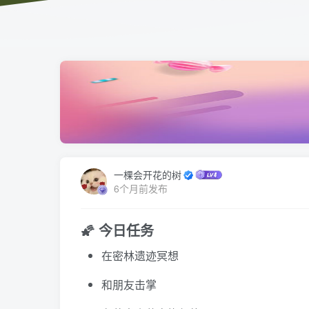
一棵会开花的树
6个月前发布
🌠 今日任务
在密林遗迹冥想
和朋友击掌