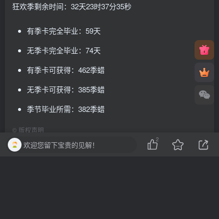
狂欢季剩余时间：32天23时37分35秒
有季卡完全毕业：59天
无季卡完全毕业：74天
有季卡可获得：462季蜡
无季卡可获得：385季蜡
季节毕业所需：382季蜡
©
版权声明
2
欢迎您留下宝贵的见解！
© 2025 知识共享平台 版权所有
本网站所有内容（包括但不限于文字、图片、音频、视频
等）的著作权及相关权利均归原作者所有。未经权利人书
面授权，任何单位或个人不得以任何形式转载、复制、传
播、展示或用于商业用途。