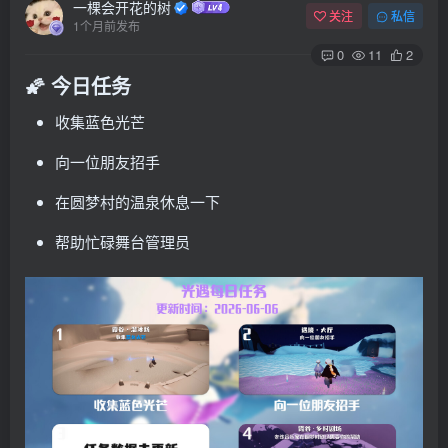
一棵会开花的树
关注
私信
1个月前发布
0
11
2
🌠 今日任务
收集蓝色光芒
向一位朋友招手
在圆梦村的温泉休息一下
帮助忙碌舞台管理员