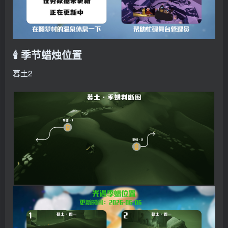
🕯️ 季节蜡烛位置
暮土2