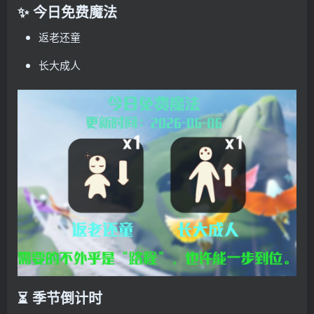
✨ 今日免费魔法
返老还童
长大成人
⏳ 季节倒计时