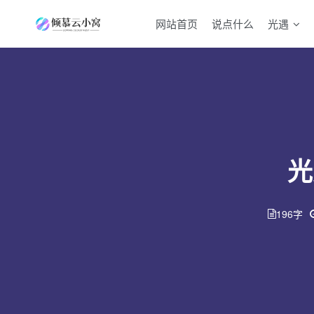
网站首页
说点什么
光遇
光
196字