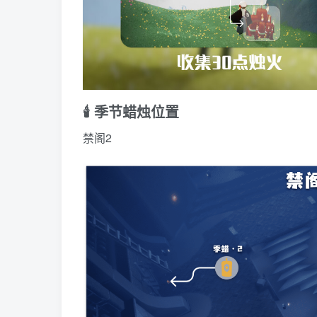
🕯️ 季节蜡烛位置
禁阁2