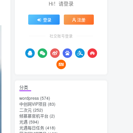
Hi！请登录
登录
注册
社交账号登录
分类
wordpress
(574)
中创网VIP项目
(83)
二次元
(252)
倾慕慕官机平台
(2)
光遇
(594)
光遇每日任务
(418)