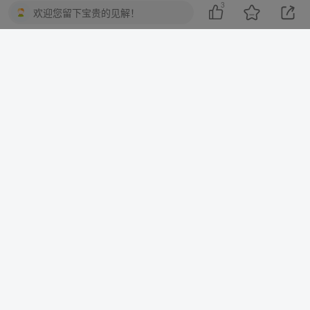
3
欢迎您留下宝贵的见解！
10分钟一篇爆文，百分百 AI率=0，用deepseek轻松玩转公众号爆文项目
2023-2025淘宝店群运营，涵盖C店/天猫店群两大赛道，帮你掌握全周期运营打法
上一篇
下一篇
微信最新0撸玩法，单号一天
3分钟教会你，制作爆火城市
轻松200+，绿色不违规【揭
特色文旅行李箱，1个作品涨
秘】
粉2000+
相关推荐
视频号创作分成计划陪跑训练营，手把手教会你如何制作视频，细水长流型项目
最新快手MT搬运技术（卡动图），适用