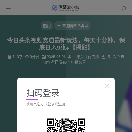
热门
冒泡网VIP项目
今日头条视频赛道最新玩法，每天十分钟，保
底日入9张+【揭秘】
519字
3分钟
2025-05-06
一棵会开花的树
15
0
该作者已发布3215篇文章
扫码登录
使用
其它方式登录
或
注册