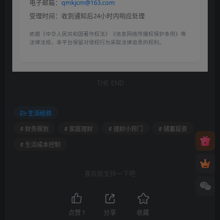
电子邮箱：
qmkjcm@163.com
受理时间：收到通知后24小时内响应处理
依据《中华人民共和国著作权法》《信息网络传播权保护条例》等
法律法规，本平台保留对侵权行为采取法律追责的权利。
THE END
生活经验
# 财务规划
# 家庭理财
# 理财小窍门
# 储蓄投资
# 生活成本控制
喜欢就支持一下吧
点赞
1
分享
收藏