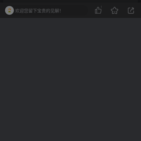
1
欢迎您留下宝贵的见解！
一棵会开花的树
关注
3
3215
1
2
13.7W+
这家伙很懒，什么都没有写...
10分钟一篇爆文，百分百 AI率=0，用deepseek轻松玩转公众号爆文项目
2023-2025淘宝店群运营，涵盖C店/天猫店群两大赛道，帮你掌握全周期运营打法
上一篇
下一篇
都市生活减压技巧
环保生活实践方法
相关推荐