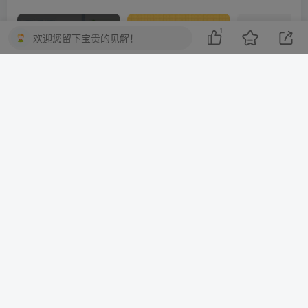
1
欢迎您留下宝贵的见解！
10分钟一篇爆文，百分百 AI率=0，用deepseek轻松玩转公众号爆文项目
2023-2025淘宝店群运营，涵盖C店/天猫店群两大赛道，帮你掌握全周期运营打法
上一篇
下一篇
3D秦时明月卡牌版8.0.0纯净
AppLock应用锁 v6.0.1in高
版★3D引擎CG／3D动画顶
级版
级游戏
相关推荐