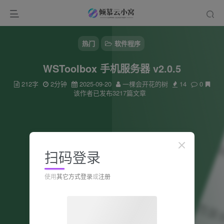
热门
软件程序
WSToolbox 手机服务器 v2.0.5
212字
2分钟
2025-09-20
一棵会开花的树
14
0
该作者已发布3217篇文章
扫码登录
使用
其它方式登录
或
注册